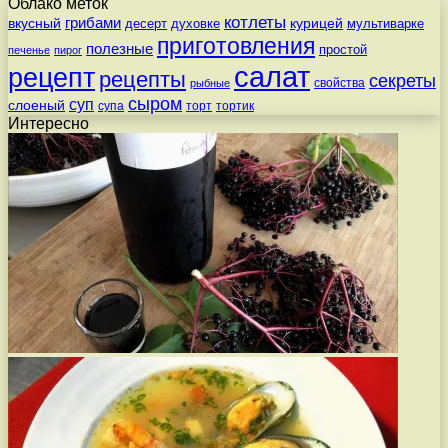
Облако меток
котлеты
вкусный
грибами
курицей
десерт
духовке
мультиварке
приготовления
полезные
простой
печенье
пирог
салат
рецепт
рецепты
секреты
свойства
рыбные
сыром
суп
слоеный
супа
торт
тортик
Интересно