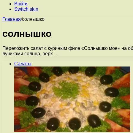
Войти
Switch skin
Главная
/
солнышко
солнышко
Переложить салат с куриным филе «Солнышко мое» на обши
лучиками солнца, верх …
Салаты