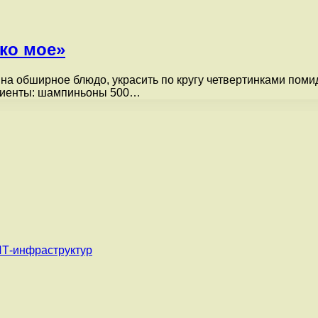
ко моe»
 обширное блюдо, украсить по кругу четвертинками помидо
едиенты: шампиньоны 500…
ИТ-инфраструктур