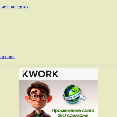
ние в десертах
овления