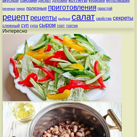
котлеты
вкусный
грибами
курицей
десерт
духовке
мультиварке
приготовления
полезные
простой
печенье
пирог
салат
рецепт
рецепты
секреты
свойства
рыбные
сыром
суп
слоеный
супа
торт
тортик
Интересно