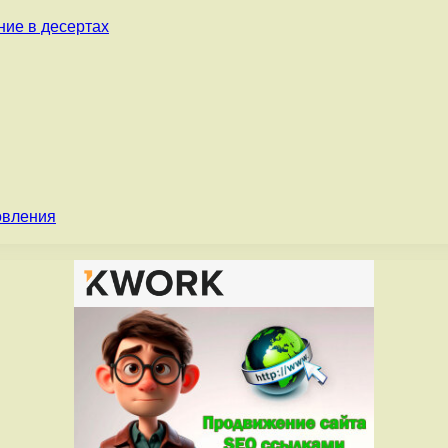
ние в десертах
овления