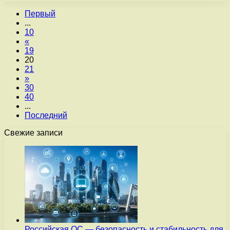
Первый
...
10
«
19
20
21
»
30
40
...
Последний
Свежие записи
Российская ОС — безопасность и стабильность для