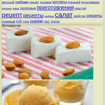
котлеты
вкусный
грибами
курицей
десерт
духовке
мультиварке
приготовления
полезные
простой
печенье
пирог
салат
рецепт
рецепты
секреты
свойства
рыбные
сыром
суп
слоеный
супа
торт
тортик
Интересно