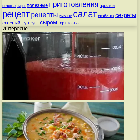
приготовления
полезные
простой
печенье
пирог
салат
рецепт
рецепты
секреты
свойства
рыбные
сыром
суп
слоеный
супа
торт
тортик
Интересно