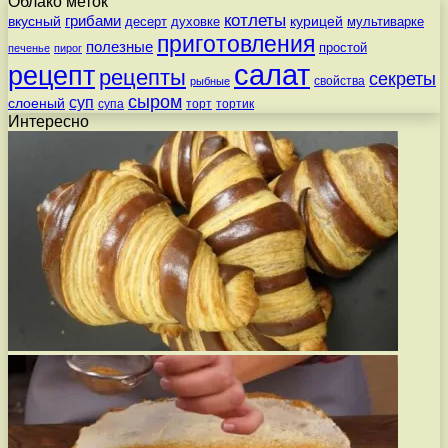
Облако меток
котлеты
вкусный
грибами
курицей
десерт
духовке
мультиварке
приготовления
полезные
простой
печенье
пирог
салат
рецепт
рецепты
секреты
свойства
рыбные
сыром
суп
слоеный
супа
торт
тортик
Интересно