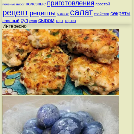
приготовления
полезные
простой
печенье
пирог
салат
рецепт
рецепты
секреты
свойства
рыбные
сыром
суп
слоеный
супа
торт
тортик
Интересно