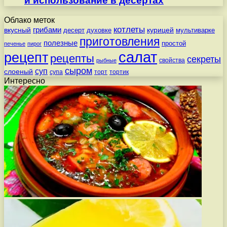
и использование в десертах
Облако меток
котлеты
вкусный
грибами
курицей
десерт
духовке
мультиварке
приготовления
полезные
простой
печенье
пирог
салат
рецепт
рецепты
секреты
свойства
рыбные
сыром
суп
слоеный
супа
торт
тортик
Интересно