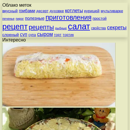
Облако меток
котлеты
вкусный
грибами
курицей
десерт
духовке
мультиварке
приготовления
полезные
простой
печенье
пирог
салат
рецепт
рецепты
секреты
свойства
рыбные
сыром
суп
слоеный
супа
торт
тортик
Интересно