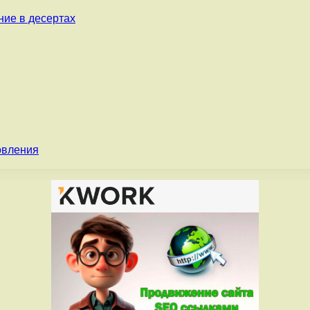
ние в десертах
овления