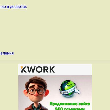
ние в десертах
овления