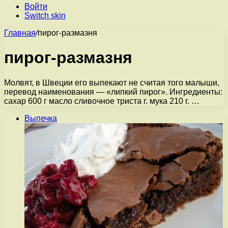
Войти
Switch skin
Главная
/
пирог-размазня
пирог-размазня
Молвят, в Швеции его выпекают не считая того малыши,
перевод наименования — «липкий пирог». Ингредиенты:
сахар 600 г масло сливочное триста г. мука 210 г. …
Выпечка