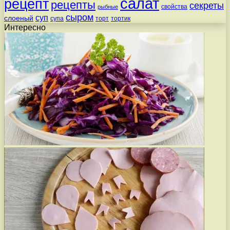
салат
рецепт
рецепты
секреты
свойства
рыбные
сыром
суп
слоеный
супа
торт
тортик
Интересно