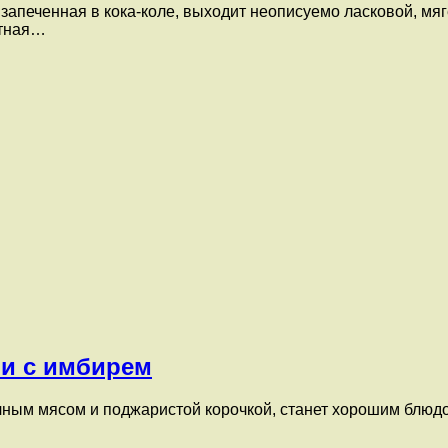
запеченная в кока-коле, выходит неописуемо ласковой, мяг
итная…
ри с имбирем
чным мясом и поджаристой корочкой, станет хорошим блюд