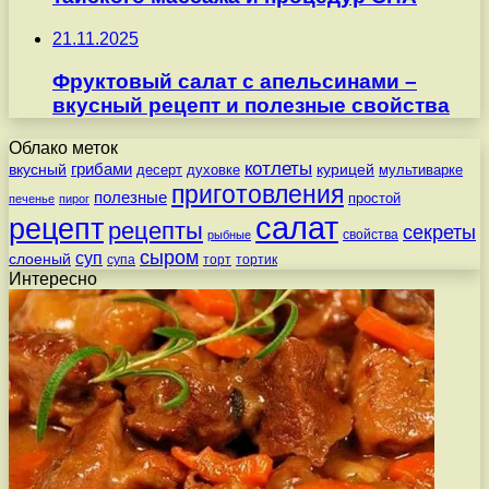
21.11.2025
Фруктовый салат с апельсинами –
вкусный рецепт и полезные свойства
Облако меток
котлеты
вкусный
грибами
курицей
десерт
духовке
мультиварке
приготовления
полезные
простой
печенье
пирог
салат
рецепт
рецепты
секреты
свойства
рыбные
сыром
суп
слоеный
супа
торт
тортик
Интересно