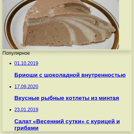
Популярное
01.10.2019
Бриоши с шоколадной внутренностью
17.09.2020
Вкусные рыбные котлеты из минтая
23.01.2019
Салат «Весенний сутки» с курицей и
грибами