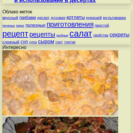
и использование в десертах
Облако меток
котлеты
вкусный
грибами
курицей
десерт
духовке
мультиварке
приготовления
полезные
простой
печенье
пирог
салат
рецепт
рецепты
секреты
свойства
рыбные
сыром
суп
слоеный
супа
торт
тортик
Интересно