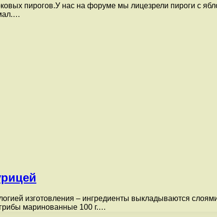
овых пирогов.У нас на форуме мы лицезрели пироги с яблок
хмал.…
урицей
ологией изготовления – ингредиенты выкладываются слоями
. грибы маринованные 100 г.…