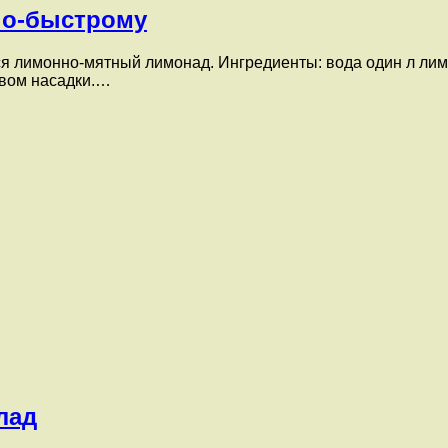
по-быстрому
я лимонно-мятный лимонад. Ингредиенты: вода один л лимон
твом насадки.…
лад