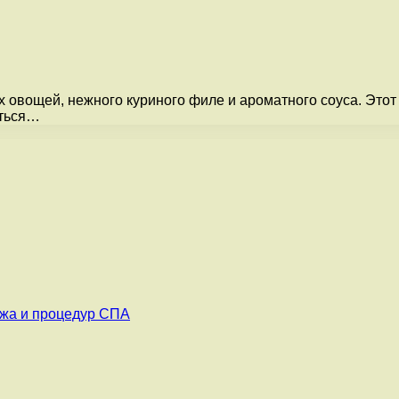
овощей, нежного куриного филе и ароматного соуса. Этот с
аться…
ажа и процедур СПА