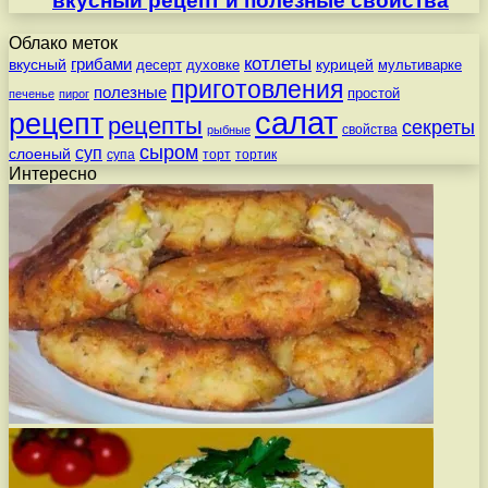
вкусный рецепт и полезные свойства
Облако меток
котлеты
вкусный
грибами
курицей
десерт
духовке
мультиварке
приготовления
полезные
простой
печенье
пирог
салат
рецепт
рецепты
секреты
свойства
рыбные
сыром
суп
слоеный
супа
торт
тортик
Интересно