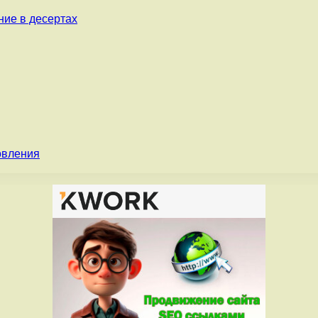
ние в десертах
овления