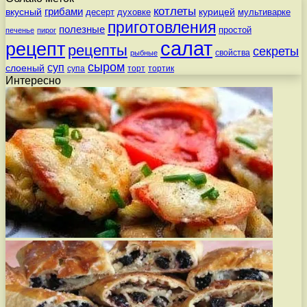
котлеты
вкусный
грибами
курицей
десерт
духовке
мультиварке
приготовления
полезные
простой
печенье
пирог
салат
рецепт
рецепты
секреты
свойства
рыбные
сыром
суп
слоеный
супа
торт
тортик
Интересно