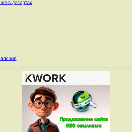
ние в десертах
овления