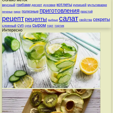
котлеты
вкусный
грибами
курицей
десерт
духовке
мультиварке
приготовления
полезные
простой
печенье
пирог
салат
рецепт
рецепты
секреты
свойства
рыбные
сыром
суп
слоеный
супа
торт
тортик
Интересно