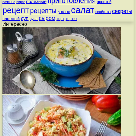
приготовления
полезные
простой
печенье
пирог
салат
рецепт
рецепты
секреты
свойства
рыбные
сыром
суп
слоеный
супа
торт
тортик
Интересно