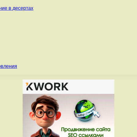
ние в десертах
овления