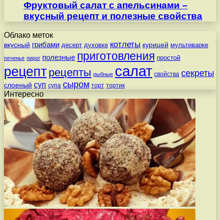
Фруктовый салат с апельсинами –
вкусный рецепт и полезные свойства
Облако меток
котлеты
вкусный
грибами
курицей
десерт
духовке
мультиварке
приготовления
полезные
простой
печенье
пирог
салат
рецепт
рецепты
секреты
свойства
рыбные
сыром
суп
слоеный
супа
торт
тортик
Интересно