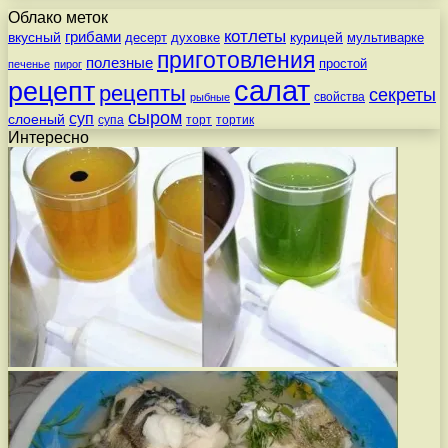
Облако меток
котлеты
вкусный
грибами
курицей
десерт
духовке
мультиварке
приготовления
полезные
простой
печенье
пирог
салат
рецепт
рецепты
секреты
свойства
рыбные
сыром
суп
слоеный
супа
торт
тортик
Интересно