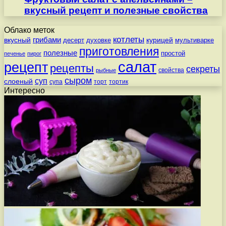
вкусный рецепт и полезные свойства
Облако меток
котлеты
вкусный
грибами
курицей
десерт
духовке
мультиварке
приготовления
полезные
простой
печенье
пирог
салат
рецепт
рецепты
секреты
свойства
рыбные
сыром
суп
слоеный
супа
торт
тортик
Интересно