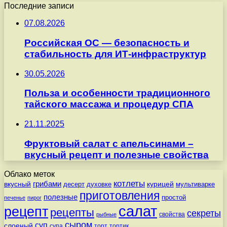
Последние записи
07.08.2026
Российская ОС — безопасность и
стабильность для ИТ-инфраструктур
30.05.2026
Польза и особенности традиционного
тайского массажа и процедур СПА
21.11.2025
Фруктовый салат с апельсинами –
вкусный рецепт и полезные свойства
Облако меток
котлеты
вкусный
грибами
курицей
десерт
духовке
мультиварке
приготовления
полезные
простой
печенье
пирог
салат
рецепт
рецепты
секреты
свойства
рыбные
сыром
суп
слоеный
супа
торт
тортик