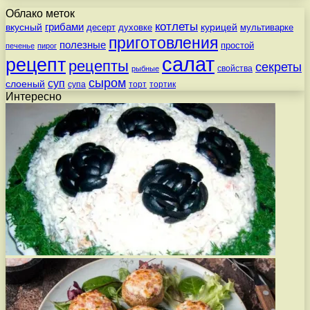
Облако меток
котлеты
вкусный
грибами
курицей
десерт
духовке
мультиварке
приготовления
полезные
простой
печенье
пирог
салат
рецепт
рецепты
секреты
свойства
рыбные
сыром
суп
слоеный
супа
торт
тортик
Интересно