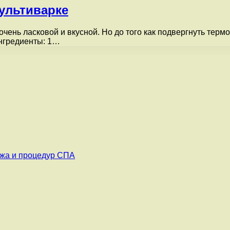
ультиварке
чень ласковой и вкусной. Но до того как подвергнуть термо
Ингредиенты: 1…
ажа и процедур СПА