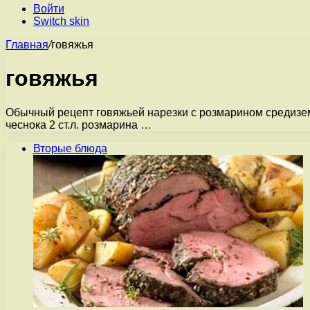
Войти
Switch skin
Главная
/
говяжья
говяжья
Обычный рецепт говяжьей нарезки с розмарином средиземн
чеснока 2 ст.л. розмарина …
Вторые блюда