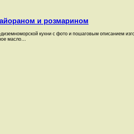
 майораном и розмарином
иземноморской кухни с фото и пошаговым описанием изгото
льное масло…