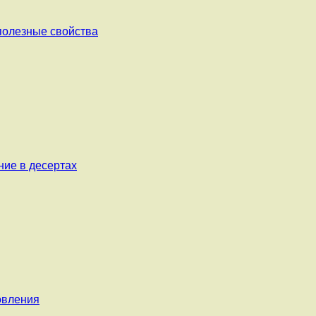
 полезные свойства
ние в десертах
овления