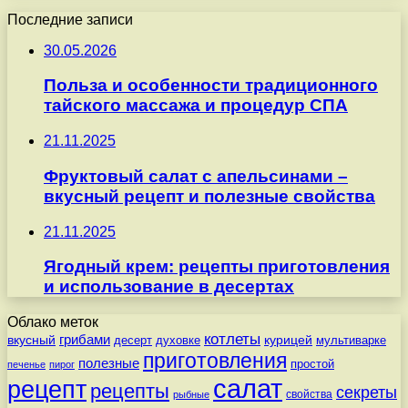
Последние записи
30.05.2026
Польза и особенности традиционного
тайского массажа и процедур СПА
21.11.2025
Фруктовый салат с апельсинами –
вкусный рецепт и полезные свойства
21.11.2025
Ягодный крем: рецепты приготовления
и использование в десертах
Облако меток
котлеты
вкусный
грибами
курицей
десерт
духовке
мультиварке
приготовления
полезные
простой
печенье
пирог
салат
рецепт
рецепты
секреты
свойства
рыбные