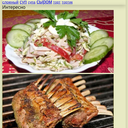
сыром
суп
слоеный
супа
торт
тортик
Интересно