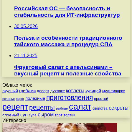
Российская ОС — безопасность и
стабильность для ИТ-инфраструктур
30.05.2026
Польза и особенности традиционного
тайского массажа и процедур СПА
21.11.2025
Фруктовый салат с апельсинами –
вкусный рецепт и полезные свойства
Облако меток
котлеты
вкусный
грибами
курицей
десерт
духовке
мультиварке
приготовления
полезные
простой
печенье
пирог
салат
рецепт
рецепты
секреты
свойства
рыбные
сыром
суп
слоеный
супа
торт
тортик
Интересно