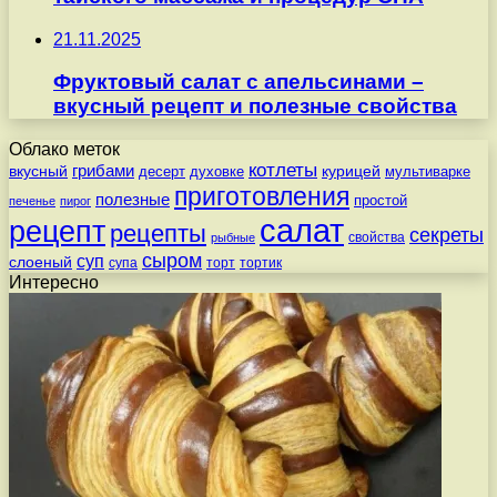
21.11.2025
Фруктовый салат с апельсинами –
вкусный рецепт и полезные свойства
Облако меток
котлеты
вкусный
грибами
курицей
десерт
духовке
мультиварке
приготовления
полезные
простой
печенье
пирог
салат
рецепт
рецепты
секреты
свойства
рыбные
сыром
суп
слоеный
супа
торт
тортик
Интересно