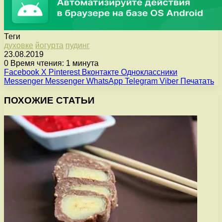
Теги
духовке
йогурта
пудинг
23.08.2019
0
Время чтения: 1 минута
Facebook
X
Pinterest
Вконтакте
Одноклассники
Messenger
Messenger
WhatsApp
Telegram
Viber
Печатать
ПОХОЖИЕ СТАТЬИ