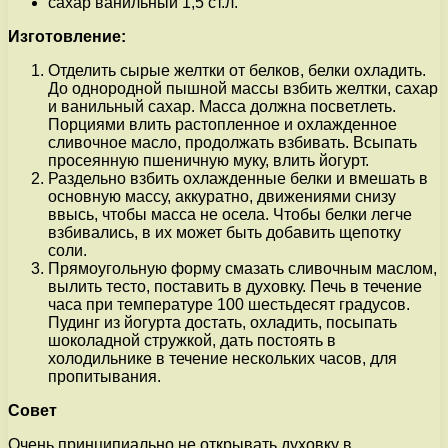
сахар ванильный 1,5 ст.л.
Изготовление:
Отделить сырые желтки от белков, белки охладить.
До однородной пышной массы взбить желтки, сахар
и ванильный сахар. Масса должна посветлеть.
Порциями влить растопленное и охлажденное
сливочное масло, продолжать взбивать. Всыпать
просеянную пшеничную муку, влить йогурт.
Раздельно взбить охлажденные белки и вмешать в
основную массу, аккуратно, движениями снизу
ввысь, чтобы масса не осела. Чтобы белки легче
взбивались, в их может быть добавить щепотку
соли.
Прямоугольную форму смазать сливочным маслом,
вылить тесто, поставить в духовку. Печь в течение
часа при температуре 100 шестьдесят градусов.
Пудинг из йогурта достать, охладить, посыпать
шоколадной стружкой, дать постоять в
холодильнике в течение нескольких часов, для
пропитывания.
Совет
Очень принципиально не открывать духовку в