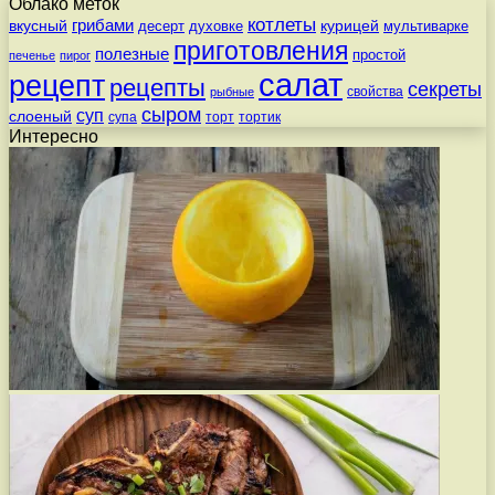
Облако меток
котлеты
вкусный
грибами
курицей
десерт
духовке
мультиварке
приготовления
полезные
простой
печенье
пирог
салат
рецепт
рецепты
секреты
свойства
рыбные
сыром
суп
слоеный
супа
торт
тортик
Интересно