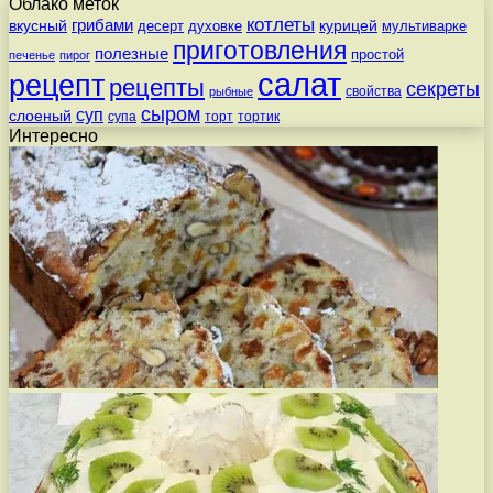
Облако меток
котлеты
вкусный
грибами
курицей
десерт
духовке
мультиварке
приготовления
полезные
простой
печенье
пирог
салат
рецепт
рецепты
секреты
свойства
рыбные
сыром
суп
слоеный
супа
торт
тортик
Интересно