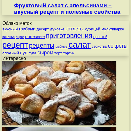
Фруктовый салат с апельсинами –
вкусный рецепт и полезные свойства
Облако меток
котлеты
вкусный
грибами
курицей
десерт
духовке
мультиварке
приготовления
полезные
простой
печенье
пирог
салат
рецепт
рецепты
секреты
свойства
рыбные
сыром
суп
слоеный
супа
торт
тортик
Интересно