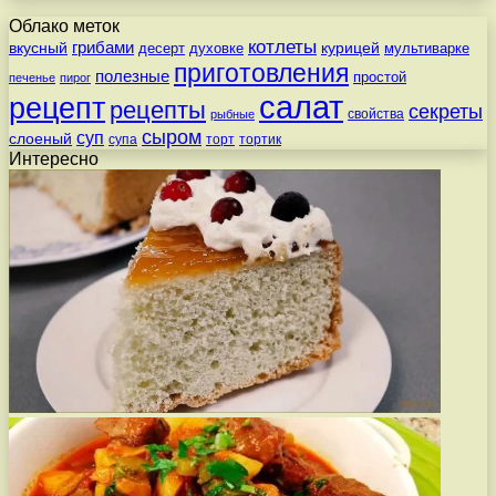
Облако меток
котлеты
вкусный
грибами
курицей
десерт
духовке
мультиварке
приготовления
полезные
простой
печенье
пирог
салат
рецепт
рецепты
секреты
свойства
рыбные
сыром
суп
слоеный
супа
торт
тортик
Интересно