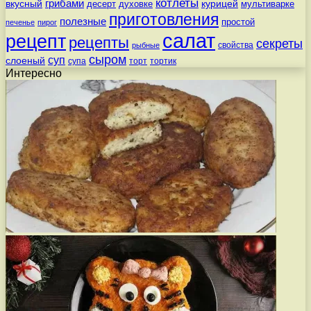
котлеты
вкусный
грибами
курицей
десерт
духовке
мультиварке
приготовления
полезные
простой
печенье
пирог
салат
рецепт
рецепты
секреты
свойства
рыбные
сыром
суп
слоеный
супа
торт
тортик
Интересно