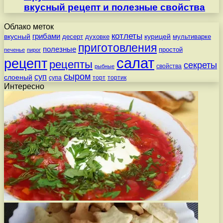
вкусный рецепт и полезные свойства
Облако меток
котлеты
вкусный
грибами
курицей
десерт
духовке
мультиварке
приготовления
полезные
простой
печенье
пирог
салат
рецепт
рецепты
секреты
свойства
рыбные
сыром
суп
слоеный
супа
торт
тортик
Интересно