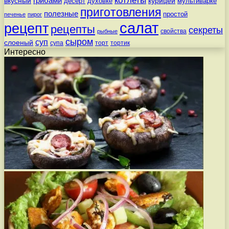
котлеты
вкусный
грибами
курицей
десерт
духовке
мультиварке
приготовления
полезные
простой
печенье
пирог
салат
рецепт
рецепты
секреты
свойства
рыбные
сыром
суп
слоеный
супа
торт
тортик
Интересно