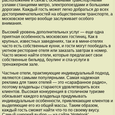
расположение и связь с основными транспортными
узлами станциями метро, электропоездами и большими
дорогами. Каждый гость может легко добраться до всех
достопримечательностей на общественном транспорте, а
московское метро вообще заслуживает особого
внимания.
Высокий уровень дополнительных услуг — еще одна
приятная особенность московских гостиниц. Как в
крупных, известных заведениях, так и в мини-отелях
часто есть собственные кухни, и гости могут пообедать в
уютном ресторане отеля или заказать завтрак в номер.
Часто можно найти отели, которые предлагают свои
собственные бильярд, боулинг и спа-услуги в
тренажерном зале.
Частные отели, практикующие индивидуальный подход,
являются самыми популярными. Самая надежная
реклама для таких отелей — это «сарафанное радио»,
поэтому владельцы стараются удовлетворить всех
клиентов. Высокая конкуренция в столичном туризме
обязывает каждого владельца придумывать
индивидуальные особенности, привлекающие клиентов и
выделяющие его из общей массы. Таким образом,
каждый гость сможет найти что-то по своему вкусу.
Самый широкий выбор — на сайте ‘Hotelook’.