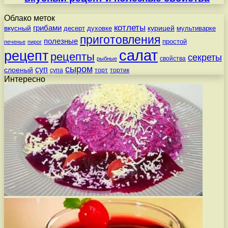
Облако меток
котлеты
вкусный
грибами
курицей
десерт
духовке
мультиварке
приготовления
полезные
простой
печенье
пирог
салат
рецепт
рецепты
секреты
свойства
рыбные
сыром
суп
слоеный
супа
торт
тортик
Интересно