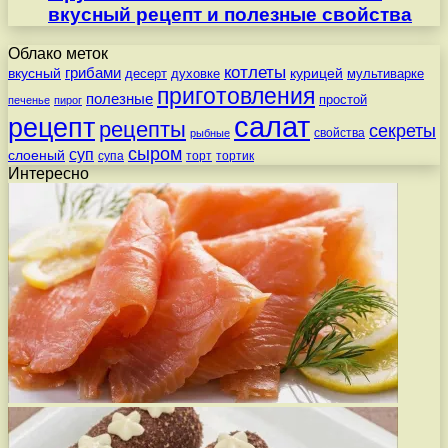
вкусный рецепт и полезные свойства
Облако меток
котлеты
вкусный
грибами
курицей
десерт
духовке
мультиварке
приготовления
полезные
простой
печенье
пирог
салат
рецепт
рецепты
секреты
свойства
рыбные
сыром
суп
слоеный
супа
торт
тортик
Интересно