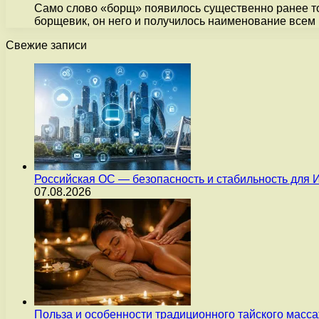
Само слово «борщ» появилось существенно ранее тог
борщевик, он него и получилось наименование всем
Свежие записи
Российская ОС — безопасность и стабильность для 
07.08.2026
Польза и особенности традиционного тайского масс