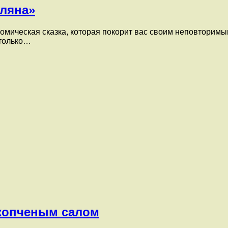
оляна»
мическая сказка, которая покорит вас своим неповторимым
 только…
 копченым салом