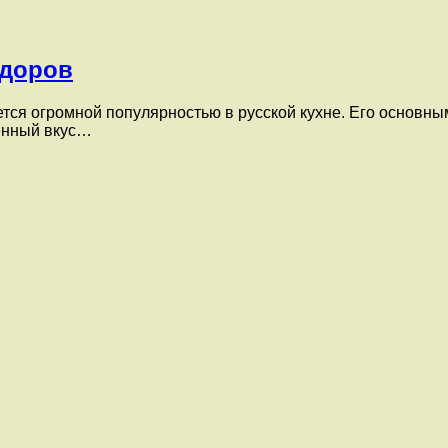
идоров
ется огромной популярностью в русской кухне. Его основн
енный вкус…