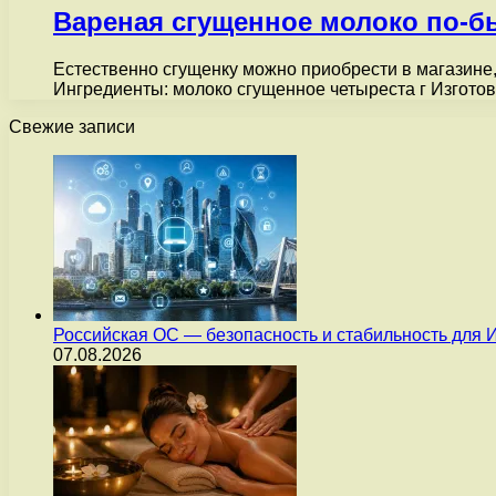
Вареная сгущенное молоко по-
Естественно сгущенку можно приобрести в магазине,
Ингредиенты: молоко сгущенное четыреста г Изгото
Свежие записи
Российская ОС — безопасность и стабильность для 
07.08.2026