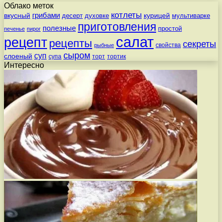
Облако меток
котлеты
вкусный
грибами
курицей
десерт
духовке
мультиварке
приготовления
полезные
простой
печенье
пирог
салат
рецепт
рецепты
секреты
свойства
рыбные
сыром
суп
слоеный
супа
торт
тортик
Интересно