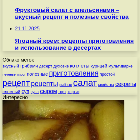
Фруктовый салат с апельсинами –
вкусный рецепт и полезные свойства
21.11.2025
Ягодный крем: рецепты приготовления
и использование в десертах
Облако меток
котлеты
вкусный
грибами
курицей
десерт
духовке
мультиварке
приготовления
полезные
простой
печенье
пирог
салат
рецепт
рецепты
секреты
свойства
рыбные
сыром
суп
слоеный
супа
торт
тортик
Интересно