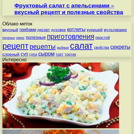
Фруктовый салат с апельсинами –
вкусный рецепт и полезные свойства
Облако меток
котлеты
вкусный
грибами
курицей
десерт
духовке
мультиварке
приготовления
полезные
простой
печенье
пирог
салат
рецепт
рецепты
секреты
свойства
рыбные
сыром
суп
слоеный
супа
торт
тортик
Интересно